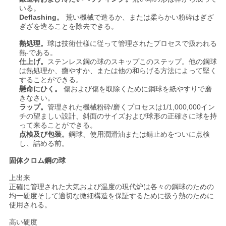
いる。
Deflashing。
荒い機械で造るか、または柔らかい粉砕はぎざ
ぎざを造ることを除去できる。
熱処理。
球は技術仕様に従って管理されたプロセスで扱われる
熱-である。
仕上げ。
ステンレス鋼の球のスキップこのステップ。他の鋼球
は熱処理か、癒やすか、または他の和らげる方法によって堅く
することができる。
懸命にひく。
傷および傷を取除くために鋼球を紙やすりで磨
きなさい。
ラップ。
管理された機械粉砕/磨くプロセスは1/1,000,000イン
チの望ましい設計、斜面のサイズおよび球形の正確さに球を持
って来ることができる。
点検及び包装。
鋼球、使用潤滑油または錆止めをついに点検
し、詰める前。
固体クロム鋼の球
上出来
正確に管理された大気および温度の現代炉は各々の鋼球のための
均一硬度そして適切な微細構造を保証するために扱う熱のために
使用される。
高い硬度