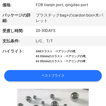
い
FOB tianjin port, qingdao port
価格:
て
パッケージの詳
プラスチックbag+のcardon box+木パ
細:
レット
工
20-30DAYS
受渡し時間:
場
支払条件:
L/C、T/T
旅
,
ハイライト:
G60スラスト・ベアリングの球
行
,
63.03mmのスラスト・ベアリングの球
63.05mmのスラスト・ベアリングの球
品
ベストプライス
質
管
理