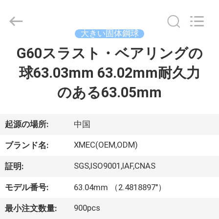
2021
-
2026
Xi'an
machinery
大きい固体鋼球
&
engineering
import
G60スラスト・ベアリングの
家
&
export
co.,ltd..
球63.03mm 63.02mm耐久力
All
Rights
製
Reserved.
のある63.05mm
品
起源の場所:
中国
私
XMEC(OEM,ODM)
ブランド名:
達
SGS,ISO9001,IAF,CNAS
証明:
に
モデル番号:
63.04mm （2.4818897"）
つ
900pcs
最小注文数量: