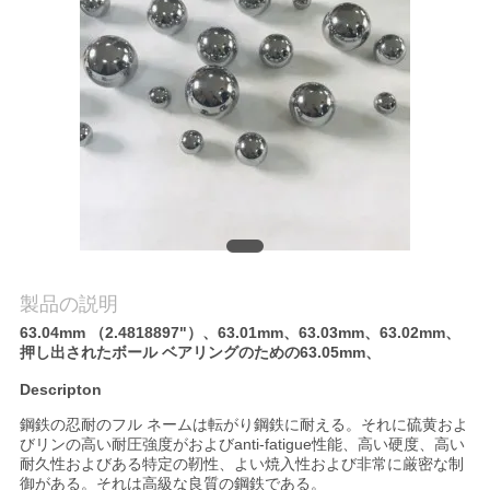
私
達
に
連
絡
し
な
製品の説明
63.04mm （2.4818897"）、63.01mm、63.03mm、63.02mm、
さ
押し出されたボール ベアリングのための63.05mm、
い
Descripton
鋼鉄の忍耐のフル ネームは転がり鋼鉄に耐える。それに硫黄およ
びリンの高い耐圧強度がおよびanti-fatigue性能、高い硬度、高い
ニ
耐久性およびある特定の靭性、よい焼入性および非常に厳密な制
御がある。それは高級な良質の鋼鉄である。