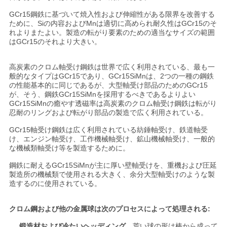
ュ
GCr15鋼鉄に基づいて焼入性および伸縮性がある限界を改善する
ために、Siの内容およびMnは適切に高められ耐久性はGCr15のそ
ー
れよりまたよい。製造の転がり要素のための適当なサイズの範囲
はGCr15のそれより大きい。
ス
高炭素のクロム軸受け鋼鉄は世界で広く利用されている、最も一
般的なタイプはGCr15であり、GCr15SiMnは、2つの一種の鋼鉄
地
の性能基本的に同じであるが、大型軸受け部品のためのGCr15
が、そう、鋼鉄GCr15SiMnを採用するべきであるよりよい
GCr15SiMnの癒やす透磁率は高炭素のクロム軸受け鋼鉄は転がり
図
忍耐のリングおよび転がり部品の製造で広く利用されている。
GCr15軸受け鋼鉄は広く利用されている紡錘軸受け、鉄道軸受
PRIVACY
け、エンジン軸受け、工作機械軸受け、鉱山機械軸受け、一般的
な機械類軸受け等を製造するために。
POLICY
鋼鉄に耐えるGCr15SiMnが主に厚い壁軸受けを、重機および圧延
製造所の機械類で使用される大きく、余分大型軸受けのような製
造するのに使用されている。
クロム鋼および他の金属球は次のプロセスによって処理される:
鍛造材および冷たいヘッディング。
荒い球の形は棒から成って