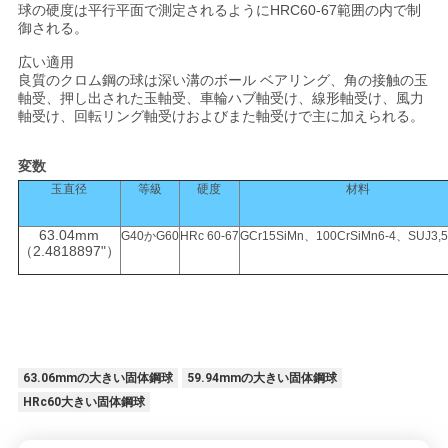
球の硬度は平行平面で測定されるように
HRC60-67
範囲の内で制
御される。
広い適用
良質のクロム鋼の球は深い溝のボール ベアリング、角の接触の玉
軸受、押し出された玉軸受、車輪ハブ軸受け、線形軸受け、風力
軸受け、回転リング軸受けおよびまた軸受けで主に加えられる。
変数
玉直径
等級
硬度
材料
63.04mm
G40かG60
HRc 60-67
GCr15SiMn、100CrSiMn6-4、SUJ3,5
（2.4818897"）
63.06mmの大きい固体鋼球
59.94mmの大きい固体鋼球
HRc60大きい固体鋼球