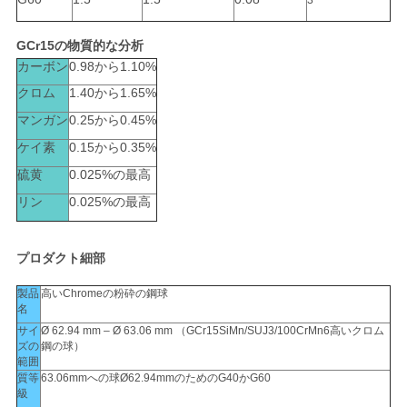
3
GCr15の物質的な分析
カーボン
0.98から1.10%
クロム
1.40から1.65%
マンガン
0.25から0.45%
ケイ素
0.15から0.35%
硫黄
0.025%の最高
リン
0.025%の最高
プロダクト細部
製品
高いChromeの粉砕の鋼球
名
サイ
Ø 62.94 mm – Ø 63.06 mm （GCr15SiMn/SUJ3/100CrMn6高いクロム
ズの
鋼の球）
範囲
質等
63.06mmへの球Ø62.94mmのためのG40かG60
級