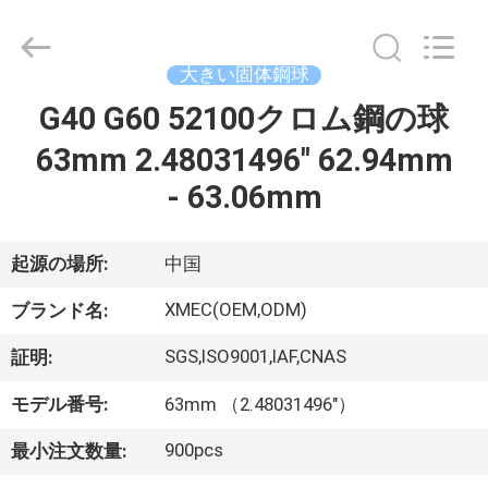
2021
-
2026
Xi'an
machinery
大きい固体鋼球
&
engineering
import
G40 G60 52100クロム鋼の球
家
&
export
co.,ltd..
63mm 2.48031496" 62.94mm
All
Rights
製
- 63.06mm
Reserved.
品
起源の場所:
中国
私
XMEC(OEM,ODM)
ブランド名:
達
SGS,ISO9001,IAF,CNAS
証明:
に
モデル番号:
63mm （2.48031496"）
つ
900pcs
最小注文数量: