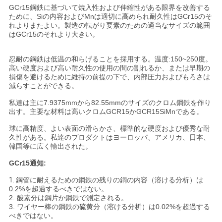
ュ
GCr15鋼鉄に基づいて焼入性および伸縮性がある限界を改善する
ために、Siの内容およびMnは適切に高められ耐久性はGCr15のそ
れよりまたよい。製造の転がり要素のための適当なサイズの範囲
ー
はGCr15のそれより大きい。
ス
忍耐の鋼鉄は低温の和らげることを採用する。温度:150~250度。
高い硬度および高い耐久性の使用の間の割れるか、または早期の
損傷を避けるために維持の前提の下で、内部圧力およびもろさは
地
減らすことができる。
図
私達は主に7.9375mmから82.55mmのサイズのクロム鋼鉄を作り
出す。主要な材料は高いクロムGCR15かGCR15SiMnである。
球に高精度、よい表面の滑らかさ、標準的な硬度および優秀な耐
PRIVACY
久性がある。私達のプロダクトはヨーロッパ、アメリカ、日本、
韓国等に広く輸出された。
POLICY
GCr15通知:
1.
鋼管に耐えるための鋼鉄の残りの銅の内容（溶ける分析）は
0.2%を超過するべきではない。
2. 酸素分は鋼片か鋼鉄で測定される。
3. ワイヤー棒の鋼鉄の硫黄分（溶ける分析）は0.02%を超過する
べきではない。